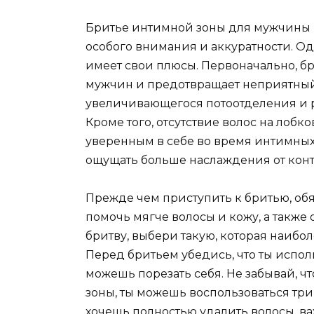
Бритье интимной зоны для мужчины 
особого внимания и аккуратности. О
имеет свои плюсы. Первоначально, б
мужчин и предотвращает неприятный 
увеличивающегося потоотделения и р
Кроме того, отсутствие волос на лобк
уверенным в себе во время интимны
ощущать больше наслаждения от конта
Прежде чем приступить к бритью, об
помочь мягче волосы и кожу, а также
бритву, выбери такую, которая наибол
Перед бритьем убедись, что ты испол
можешь порезать себя. Не забывай, ч
зоны, ты можешь воспользоваться тр
хочешь полностью удалить волосы, ва