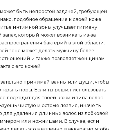
может быть непростой задачей, требующей
днако, подобное обращение к своей коже
ритье интимной зоны улучшает гигиену
запах, который может возникать из-за
аспространения бактерий в этой области.
овой зоне может делать мужчину более
х отношений и также позволяет женщинам
кта с его кожей.
язательно принимай ванны или души, чтобы
 открыть поры. Если ты решил использовать
ее подходит для твоей кожи и типа волос.
ьзуешь чистую и острые лезвия, иначе ты
то для удаления длинных волос из лобковой
иммером или ножницами. В случае, если
жно делать это медленно и аккуратно, чтобы