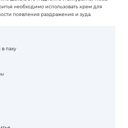
ритья необходимо использовать крем для
ости появления раздражения и зуда.
 в паху
ны
итье