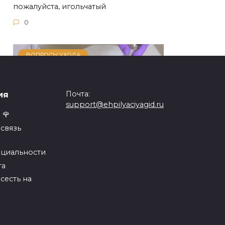
пожалуйста, игольчатый
0
ВОПРОСЫ УХОДА
Почта:
ия
support@ehpilyaciyagid.ru
 🌹
связь
циальности
Депиляция волос — цена в
та
Москве
 сесть на
Лазерная эпиляция волос позволяет
увидеть результат
0