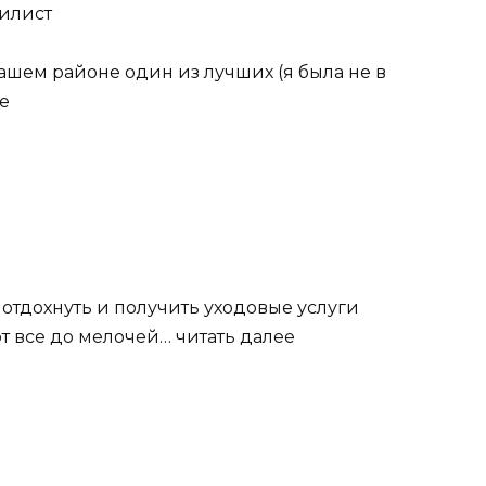
тилист
ашем районе один из лучших (я была не в
е
отдохнуть и получить уходовые услуги
т все до мелочей… читать далее