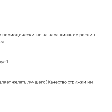
ю периодически, но на наращивание ресниц
ее
ус 1
авляет желать лучшего( Качество стрижки ни