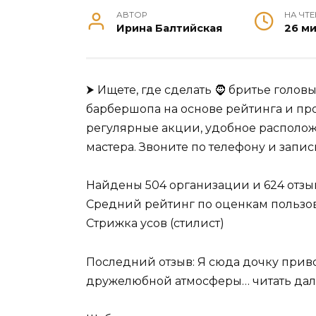
АВТОР
НА ЧТ
Ирина Балтийская
26 м
⮞ Ищете, где сделать 🧔 бритье голов
барбершопа на основе рейтинга и пр
регулярные акции, удобное располо
мастера. Звоните по телефону и запис
Найдены 504 организации и 624 отзы
Средний рейтинг по оценкам пользов
Стрижка усов (стилист)
Последний отзыв: Я сюда дочку приво
дружелюбной атмосферы… читать да