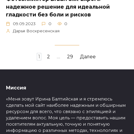
надежное решение для идеальной
гладкости без боли и рисков
09.09.2023
0
0
Дарья Воскресенская
Пагинация
1
2
…
29
Далее
записей
Миссия
«Меня зовут Ирина Балтийская и я стремлюсь
сделать мой сайт наиболее надежным и обширным
ресурсом для всего, что связано с эпиляцией и
удалением волос. Моя цель — предоставить нашим
посетителям актуальную, точную и понятную
информацию о различных методах, технологиях и