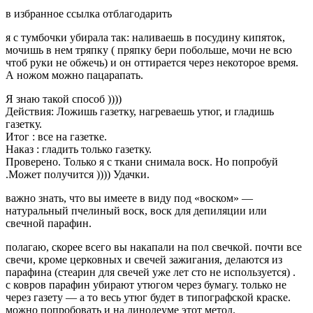
в избранное ссылка отблагодарить
я с тумбочки убирала так: наливаешь в посудину кипяток,
мочишь в нем тряпку ( пряпку бери побольше, мочи не всю
чтоб руки не обжечь) и он оттирается через некоторое время.
А ножом можно пацарапать.
Я знаю такой способ ))))
Действия: Ложишь газетку, нагреваешь утюг, и гладишь
газетку.
Итог : все на газетке.
Наказ : гладить только газетку.
Проверено. Только я с ткани снимала воск. Но попробуй
.Может получится )))) Удачки.
важно знать, что вы имеете в виду под «воском» —
натуральный пчелиный воск, воск для депиляции или
свечной парафин.
полагаю, скорее всего вы накапали на пол свечкой. почти все
свечи, кроме церковных и свечей зажигания, делаются из
парафина (стеарин для свечей уже лет сто не используется) .
с ковров парафин убирают утюгом через бумагу. только не
через газету — а то весь утюг будет в типографской краске.
можно попробовать и на линолеуме этот метод.