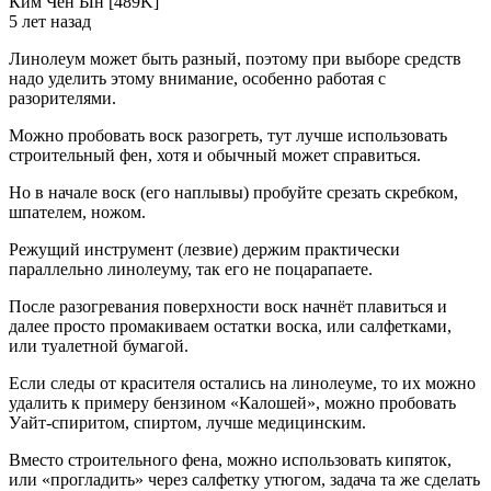
Ким Чен Ын [489K]
5 лет назад
Линолеум может быть разный, поэтому при выборе средств
надо уделить этому внимание, особенно работая с
разорителями.
Можно пробовать воск разогреть, тут лучше использовать
строительный фен, хотя и обычный может справиться.
Но в начале воск (его наплывы) пробуйте срезать скребком,
шпателем, ножом.
Режущий инструмент (лезвие) держим практически
параллельно линолеуму, так его не поцарапаете.
После разогревания поверхности воск начнёт плавиться и
далее просто промакиваем остатки воска, или салфетками,
или туалетной бумагой.
Если следы от красителя остались на линолеуме, то их можно
удалить к примеру бензином «Калошей», можно пробовать
Уайт-спиритом, спиртом, лучше медицинским.
Вместо строительного фена, можно использовать кипяток,
или «прогладить» через салфетку утюгом, задача та же сделать