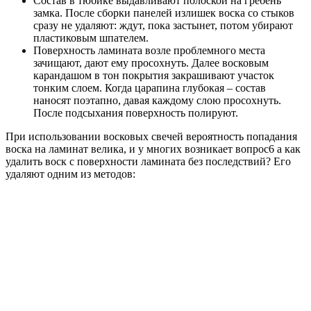
Состав в тюбике выдавливают полоской на гребень
замка. После сборки панелей излишек воска со стыков
сразу не удаляют: ждут, пока застынет, потом убирают
пластиковым шпателем.
Поверхность ламината возле проблемного места
зачищают, дают ему просохнуть. Далее восковым
карандашом в тон покрытия закрашивают участок
тонким слоем. Когда царапина глубокая – состав
наносят поэтапно, давая каждому слою просохнуть.
После подсыхания поверхность полируют.
При использовании восковых свечей вероятность попадания
воска на ламинат велика, и у многих возникает вопрос6 а как
удалить воск с поверхности ламината без последствий? Его
удаляют одним из методов: