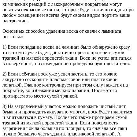
химических реакций с лакокрасочным покрытием могут
остаться некрасивые пятна, которые будут отлично видны при
любом освещении и всегда будут своим видом портить ваше
настроение.
Основных способов удаления воска от свечи с ламината
несколько:
1) Если попадание воска на ламинат было обнаружено сразу,
то в этом случае будет достаточно просто протереть сухой
тряпкой из мягкой ворсистой ткани. Воск не успел впитаться
в поверхность, поэтому данной процедуры будет достаточно.
2) Если всё-таки воск уже успел застыть, то его можно
аккуратно соскоблить пластмассовой или пластиковой
лопаткой. Главное контролируем при этом силу нажатия на
покрытие, во избежания мелких царапин. После этого
протираем это место сухой тряпкой.
3) На загрязнённый участок можно положить чистый лист
бумаги и прогладить аккуратно утюгом, воск будет плавиться
и впитываться в бумагу. После чего также протираем сухой
тряпкой из мягкой ворсистой ткани. Если поверхность
загрязнения была большая по площади, то сначала всё-таки
нужно большую часть удалить пластиковой лопаткой. А