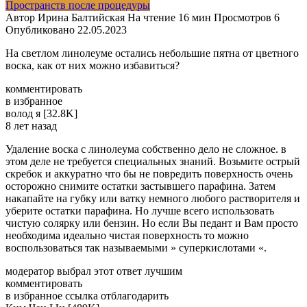
Пространств после процедуры
Автор
Ирина Балтийская
На чтение
16 мин
Просмотров
6
Опубликовано
22.05.2023
На светлом линолеуме остались небольшие пятна от цветного
воска, как от них можно избавиться?
комментировать
в избранное
волод­ я [32.8K]
8 лет назад
Удаление воска с линолеума собственно дело не сложное. в
этом деле не требуется специальных знаний. Возьмите острый
скребок и аккуратно что бы не повредить поверхность очень
осторожно снимите остатки застывшего парафина. Затем
накапайте на губку или ватку немного любого растворителя и
уберите остатки парафина. Но лучше всего использовать
чистую солярку или бензин. Но если Вы педант и Вам просто
необходима идеально чистая поверхность то можно
воспользоваться так называемыми » суперкислотами «.
модератор выбрал этот ответ лучшим
комментировать
в избранное ссылка отблагодарить