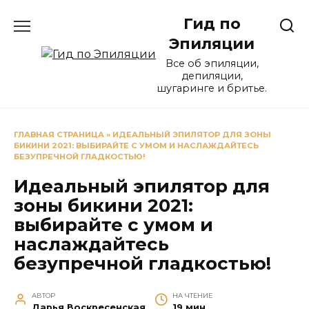
Перейти
Гид по
к
содержанию
Эпиляции
Все об эпиляции,
депиляции,
шугаринге и бритье.
ГЛАВНАЯ СТРАНИЦА
»
ИДЕАЛЬНЫЙ ЭПИЛЯТОР ДЛЯ ЗОНЫ
БИКИНИ 2021: ВЫБИРАЙТЕ С УМОМ И НАСЛАЖДАЙТЕСЬ
БЕЗУПРЕЧНОЙ ГЛАДКОСТЬЮ!
Идеальный эпилятор для
зоны бикини 2021:
выбирайте с умом и
наслаждайтесь
безупречной гладкостью!
АВТОР
НА ЧТЕНИЕ
Дарья Воскресенская
19 мин