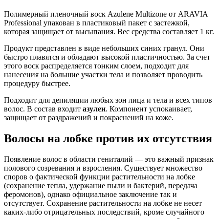
Полимерный пленочный воск Azulene Multizone от ARAVIA
Professional упакован в пластиковый пакет с застежкой,
которая защищает от высыпания. Вес средства составляет 1 кг.
Продукт представлен в виде небольших синих гранул. Они
быстро плавятся и обладают высокой пластичностью. За счет
этого воск распределяется тонким слоем, подходит для
нанесения на большие участки тела и позволяет проводить
процедуру быстрее.
Подходит для депиляции любых зон лица и тела и всех типов
волос. В состав входит
азулен
. Компонент успокаивает,
защищает от раздражений и покраснений на коже.
Волосы на лобке против их отсутствия
Появление волос в области гениталий — это важный признак
полового созревания и взросления. Существует множество
споров о фактической функции растительности на лобке
(сохранение тепла, удержание пыли и бактерий, передача
феромонов), однако официальное заключение так и
отсутствует. Сохранение растительности на лобке не несет
каких-либо отрицательных последствий, кроме случайного