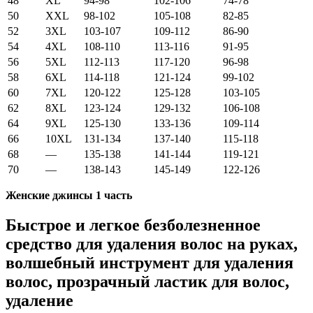
48
XL
94-98
102-106
74-78
50
XXL
98-102
105-108
82-85
52
3XL
103-107
109-112
86-90
54
4XL
108-110
113-116
91-95
56
5XL
112-113
117-120
96-98
58
6XL
114-118
121-124
99-102
60
7XL
120-122
125-128
103-105
62
8XL
123-124
129-132
106-108
64
9XL
125-130
133-136
109-114
66
10XL
131-134
137-140
115-118
68
—
135-138
141-144
119-121
70
—
138-143
145-149
122-126
Женские джинсы 1 часть
Быстрое и легкое безболезненное
средство для удаления волос на руках,
волшебный инструмент для удаления
волос, прозрачный ластик для волос,
удаление