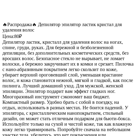
🔥Распродажа🔥 Депилятор эпилятор ластик кристал для
удаления волос
Цена:80₽
Депилятор ластик, кристалл для удаления волос на ногах,
спине, груди, руках. Для бережной и безболезненной
депиляции, без дополнительных косметических средств, без
вросших волос. Безопасное стекло не вырывает, не ломает
волоски, а бережно закручивает их в комки и срезает. Пилочка
с нано-абразивным покрытием легко скользит по коже,
убирает верхний ороговевший слой, уменьшая врастание
волос, и кожа становится нежной, мягкой и гладкой, как после
пилинга. Лучший домашний уход. Для мужской, женской
эпиляции. Эпилятор подарит вам эффект гладких ног.
Многоразовый инструмент сэкономит ваш бюджет.
Компактный размер. Удобно брать с собой в поездку, на
отдых, использовать в разных местах. Не боится падений. У
эпилятора, с кристаллическим нанопокрытием, стильный
дизайн, он может стать отличным подарком для бьюти-бокса.
Используйте только на сухой и чистой коже, так как влажную
кожу легко травмировать. Попробуйте сначала на небольшом
участке тела, убедитесь, что нет покраснения или