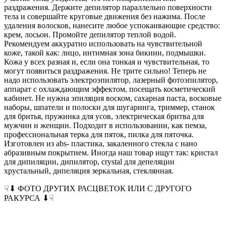
раздражения. Держите депилятор параллельно поверхности
тела и совершайте круговые движения без нажима. После
удаления волосков, нанесите любое успокаивающие средство:
крем, лосьон. Промойте депилятор теплой водой.
Рекомендуем аккуратно использовать на чувствительной
коже, такой как: лицо, интимная зона бикини, подмышки.
Кожа у всех разная и, если она тонкая и чувствительная, то
могут появиться раздражения. Не трите сильно! Теперь не
надо использовать электроэпилятор, лазерный фотоэпилятор,
аппарат с охлаждающим эффектом, посещать косметический
кабинет. Не нужна эпиляция воском, сахарная паста, восковые
наборы, шпатели и полоски для шугаринга, триммер, станок
для бритья, пружинка для усов, электрическая бритва для
мужчин и женщин. Подходит в использовании, как пемза,
профессиональная терка для пяток, пилка для пяточка.
Изготовлен из abs- пластика, закаленного стекла с нано
абразивным покрытием. Иногда наш товар ищут так: кристал
для дипиляции, дипилятор, crystal для депеляции
хрустальный, дипеляция зеркальная, стеклянная.
☟⬇ ФОТО ДРУГИХ РАСЦВЕТОК ИЛИ С ДРУГОГО
РАКУРСА ⬇☟