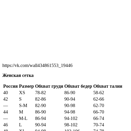
https://vk.com/wall434861553_19446
Женская сетка
Россия
Размер
Обхват груди
Обхват бедер
Обхват талии
40
XS
78-82
86-90
58-62
42
S
82-86
90-94
62-66
—
S-M
82-90
90-98
62-70
44
M
86-90
94-98
66-70
—
M-L
86-94
94-102
66-74
46
L
90-94
98-102
70-74