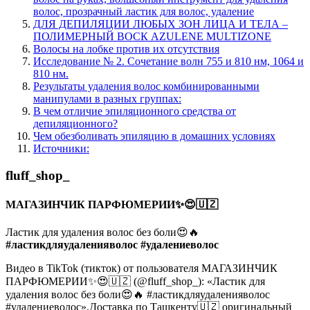
волос, прозрачный ластик для волос, удаление
ДЛЯ ДЕПИЛЯЦИИ ЛЮБЫХ ЗОН ЛИЦА И ТЕЛА –
ПОЛИМЕРНЫЙ ВОСК AZULENE MULTIZONE
Волосы на лобке против их отсутствия
Исследование № 2. Сочетание волн 755 и 810 нм, 1064 и
810 нм.
Результаты удаления волос комбинированными
манипулами в разных группах:
В чем отличие эпиляционного средства от
депиляционного?
Чем обезболивать эпиляцию в домашних условиях
Источники:
fluff_shop_
МАГАЗИНЧИК ПАРФЮМЕРИИ✨😍🇺🇿
Ластик для удаления волос без боли😍🔥
#ластикдляудаленияволос
#удалениеволос
Видео в TikTok (тикток) от пользователя МАГАЗИНЧИК
ПАРФЮМЕРИИ✨😍🇺🇿 (@fluff_shop_): «Ластик для
удаления волос без боли😍🔥 #ластикдляудаленияволос
#удалениеволос».Доставка по Ташкенту🇺🇿 оригинальный