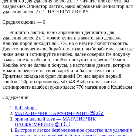
депилятор для удаления волос 2 в 1? Читайте плохие отзывы
владельцев Эпилятор-ластик, нано-абразивный депилятор для
удаления волос 2 в 1, НА НЕГАТИВЕ РУ.
Средняя оценка — 0
— Эпилятор-ластик, нано-абразивный депилятор для
удаления волос 2 в 1 можно купить значительно дешевле.
Кэшбэк порой доходит до 17%, но о нём не любят говорить.
Для его получения выбирайте магазин, выбирайте магазин где
ниже цена и активируйте кэшбэк, далее совершайте покупку
в магазине как обычно, кэшбэк поступит в течение 10 мин.
Кэшбэк это не баллы и бонусы, а настоящие деньги, которые
можно перевести на свою карту или баланс телефона.
Приятная скидка не будет лишней! От нас дарим первый
кэшбэк 150р по промокоду: sdx548 Выбрать магазин и
активировать кэшбэк нужно здесь: 770 магазинов с Кэшбэком
Содержание
fluff_shop_
МАГАЗИНЧИК ПАРФЮМЕРИИ✨😍🇺🇿
оригинальный звук — МАГАЗИНЧИК
ПАРФЮМЕРИИ✨😍🇺🇿
Быстрое и легкое безболезненное средство для удаления
волос на руках, волшебный инструмент для удаления