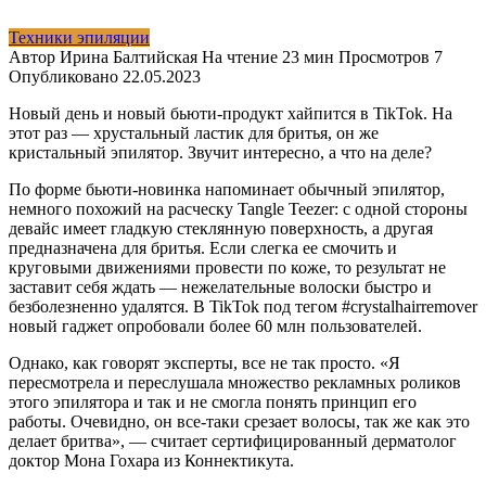
Техники эпиляции
Автор
Ирина Балтийская
На чтение
23 мин
Просмотров
7
Опубликовано
22.05.2023
Новый день и новый бьюти-продукт хайпится в TikTok. На
этот раз — хрустальный ластик для бритья, он же
кристальный эпилятор. Звучит интересно, а что на деле?
По форме бьюти-новинка напоминает обычный эпилятор,
немного похожий на расческу Tangle Teezer: с одной стороны
девайс имеет гладкую стеклянную поверхность, а другая
предназначена для бритья. Если слегка ее смочить и
круговыми движениями провести по коже, то результат не
заставит себя ждать — нежелательные волоски быстро и
безболезненно удалятся. В TikTok под тегом #crystalhairremover
новый гаджет опробовали более 60 млн пользователей.
Однако, как говорят эксперты, все не так просто. «Я
пересмотрела и переслушала множество рекламных роликов
этого эпилятора и так и не смогла понять принцип его
работы. Очевидно, он все-таки срезает волосы, так же как это
делает бритва», — считает сертифицированный дерматолог
доктор Мона Гохара из Коннектикута.