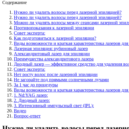
Содержание
Нужно ли удалить волосы перед лазерной эпиляцией?
Нужно ли удалить волосы перед лазерной эпиляцией?
Можно ли удалять волосы между сеансами лазерной эпи
Противопоказания к лазерной эпиляции
Совет эксперта:
Как подготовиться к лазерной эпиляции?
Виды возможности и краткая характеристика лазеров дл
Лазерная эпиляция: рубиновый лазер
Александритовый лазер для эпиляции
Преимущества александритового лазера
Диодный лазер — эффективное средство для удаления во
Совет эксперта:
Нет росту волос после лазерной эпиляции
Не загорайте под прямыми солнечными лучами
За 1 час до процедуры
Виды возможности и краткая характеристика лазеров дл
1. Nd:YAG лазер:
2. Диодный лазер:
3. Интенсивный импульсный свет (IPL):
Видео
Вопрос-ответ
Нужно ли удалить волосы перед лазерн