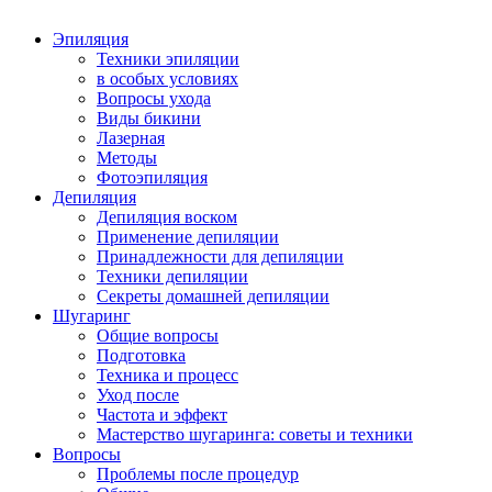
Эпиляция
Техники эпиляции
в особых условиях
Вопросы ухода
Виды бикини
Лазерная
Методы
Фотоэпиляция
Депиляция
Депиляция воском
Применение депиляции
Принадлежности для депиляции
Техники депиляции
Секреты домашней депиляции
Шугаринг
Общие вопросы
Подготовка
Техника и процесс
Уход после
Частота и эффект
Мастерство шугаринга: советы и техники
Вопросы
Проблемы после процедур