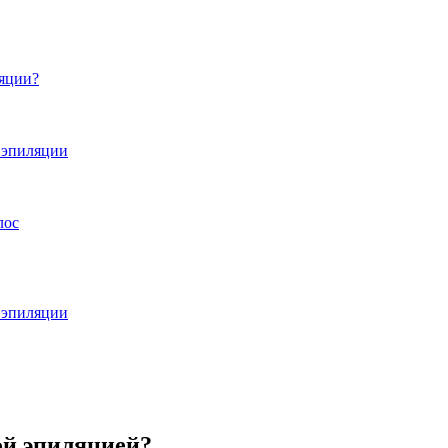
ляции?
я эпиляции
лос
я эпиляции
ой эпиляцией?