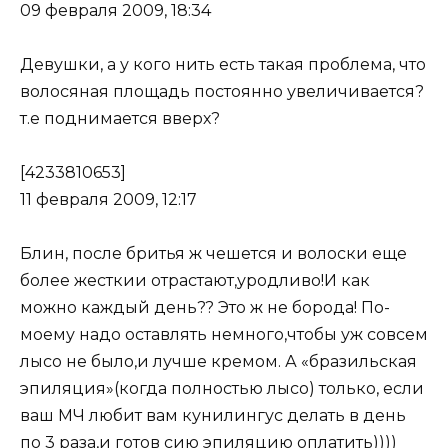
09 февраля 2009, 18:34
Девушки, а у кого нить есть такая проблема, что
волосяная площадь постоянно увеличивается?
т.е поднимается вверх?
[4233810653]
11 февраля 2009, 12:17
Блин, после бритья ж чешется и волоски еще
более жесткии отрастают,уродливо!И как
можно каждый день?? Это ж не борода! По-
моему надо оставлять немного,чтобы уж совсем
лысо не было,и лучше кремом. А «бразильская
эпиляция»(когда полностью лысо) только, если
ваш МЧ любит вам кунилингус делать в день
по 3 раза,и готов сию эпиляцию оплатить))))