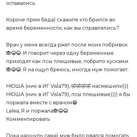
оставались.
Короче прям беда) скажите кто брился во
время беременности, как вы справлялись?
Врач у меня всегда ржёт после моих побривок
🙈😂😂. И говорит через одну беременные
приходят как псы плешивые, побрито кусками
🙈😂😂. Я на ощуп бреюсь, иногда муж помогает.
НЮША (ник в ИГ Visla79), 🤣🤣🤣🤣 насмешили)))
НЮША (ник в ИГ Visla79), псы плешивые)))) я бы
поржала вместе с врачом😁
Lalea, Я и поржала🙈😂😂.
Комментировать
Пока наощупь сама) муж было рвался помогать