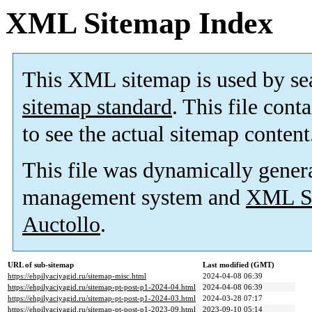
XML Sitemap Index
This XML sitemap is used by se
sitemap standard
. This file cont
to see the actual sitemap content
This file was dynamically gener
management system and
XML Si
Auctollo
.
URL of sub-sitemap
Last modified (GMT)
https://ehpilyaciyagid.ru/sitemap-misc.html
2024-04-08 06:39
https://ehpilyaciyagid.ru/sitemap-pt-post-p1-2024-04.html
2024-04-08 06:39
https://ehpilyaciyagid.ru/sitemap-pt-post-p1-2024-03.html
2024-03-28 07:17
https://ehpilyaciyagid.ru/sitemap-pt-post-p1-2023-09.html
2023-09-10 05:14